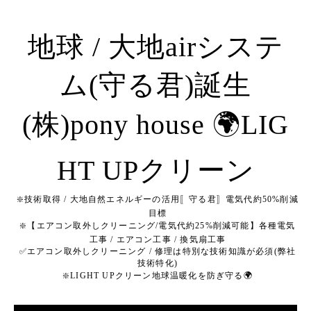
地球 / 大地airシステ
ム(守る君)誕生
(株)pony house 🌍LIG
HT UPクリーン
❇️技術取得 / 大地自然エネルギーの活用〚守る君〛電気代約50%削減
目標
❇️【エアコン取外しクリーニング/電気代約25%削減可能】各種電気
工事 / エアコン工事 / 換気扇工事
✅エアコン取外しクリーニング / 修理は特別な技術知識が必須(弊社
技術特化)
❇️LIGHT UPクリーン地球温暖化を防ぎ守る🌍