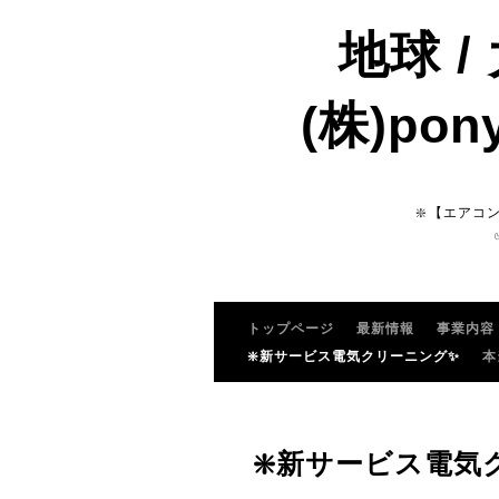
地球 /
(株)pon
❇️【エアコ
トップページ
最新情報
事業内容
❇️新サービス電気クリーニング✨
本
❇️新サービス電気