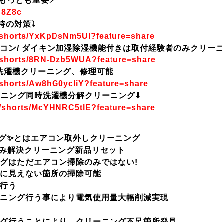
もっとも重要⚡
H8Z8c
時の対策⤵️
/shorts/YxKpDsNm5UI?feature=share
エアコン/ ダイキン加湿除湿機能付きは取付経験者のみクリーニン
/shorts/8RN-Dzb5WUA?feature=share
設備は洗濯機クリーニング、修理可能
/shorts/Aw8hG0ycIiY?feature=share
リーニング同時洗濯機分解クリーニング⬇️
m/shorts/McYHNRC5tlE?feature=share
ング✨とはエアコン取外しクリーニング
み解決クリーニング新品リセット
グはただエアコン掃除のみではない!
に見えない箇所の掃除可能
行う
ニング行う事により電気使用量大幅削減実現
グ行うことにより、クリーニング不足箇所発見