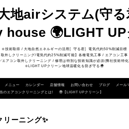
 大地airシステム(守
y house 🌍LIGHT
❇️技術取得 / 大地自然エネルギーの活用〚守る君〛電気代約50%削減目標
ン取外しクリーニング/電気代約25%削減可能】各種電気工事 / エアコン工事 
✅エアコン取外しクリーニング / 修理は特別な技術知識が必須(弊社技術特化
❇️LIGHT UPクリーン地球温暖化を防ぎ守る🌍
メニュー
カレンダー
店舗情報
お問い合わせ
ブログ
メール
当のエアコンクリーニングとは!
🌍【LIGHT UPクリーン】
クリーニング✨