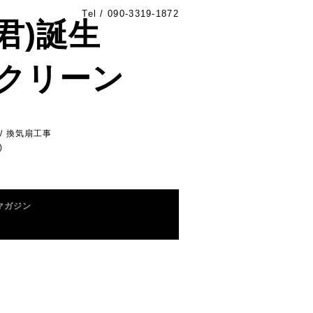
Tel /
090-3319-1872
る君)誕生
 UPクリーン
/ 換気扇工事
)
マガジン