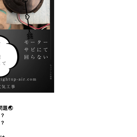
題🌏
？
？