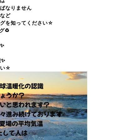
は
ばなりません
など
ングを知ってください☆
♻️
✨
能✨
さい☆