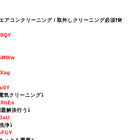
アコンクリーニング / 取外しクリーニング必須❗🛠️
49QY
n5MWw
sXag
8u0Y
ス電気クリーニング⤵️
ZXhEs
問題解決行う⤵️
F3aU
浄⤵️
DsFGY