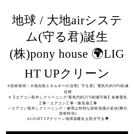
地球 / 大地airシステ
ム(守る君)誕生
(株)pony house 🌍LIG
HT UPクリーン
❇️技術取得 / 大地自然エネルギーの活用〚守る君〛電気代約50%削減
目標
❇️【エアコン取外しクリーニング/電気代約25%削減可能】各種電気
工事 / エアコン工事 / 換気扇工事
✅エアコン取外しクリーニング / 修理は特別な技術知識が必須(弊社
技術特化)
❇️LIGHT UPクリーン地球温暖化を防ぎ守る🌍