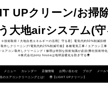
GHT UPクリーン/お掃
う大地airシステム(守
❇️技術取得 / 大地自然エネルギーの活用〚守る君〛電気代約50%削減目標
ン取外しクリーニング/電気代約25%削減可能】各種電気工事 / エアコン工事 
✅エアコン取外しクリーニング / 修理は特別な技術知識が必須(弊社技術特化
❇️株式会社pony houseは地球温暖化を防ぎ守る🌍
メニュー
カレンダー
店舗情報
お問い合わせ
ブログ
メール
当のエアコンクリーニングとは!
🌍【LIGHT UPクリーン】