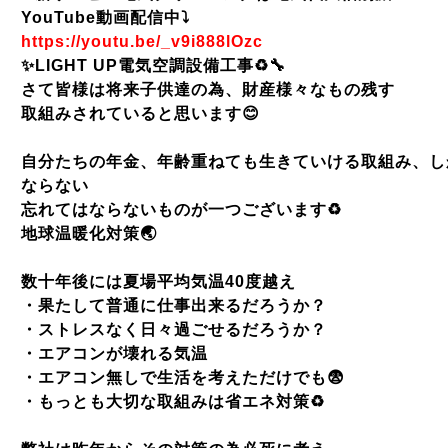
YouTube動画配信中⤵️
https://youtu.be/_v9i888lOzc
✨
LIGHT UP
電気空調設備工事
♻️🔧
さて皆様は将来子供達の為、財産様々なもの残す
取組みされていると思います
😊
自分たちの年金、年齢重ねても生きていける取組み、し
ならない
忘れてはならないものが一つございます
♻️
地球温暖化対策
🌏
数十年後には夏場平均気温
40
度越え
・果たして普通に仕事出来るだろうか？
・ストレスなく日々過ごせるだろうか？
・エアコンが壊れる気温
・エアコン無しで生活を考えただけでも
😨
・もっとも大切な取組みは省エネ対策
♻️