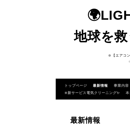
🌍LI
地球を救
❇️【エアコ
トップページ
最新情報
事業内容
❇️新サービス電気クリーニング✨
本
最新情報