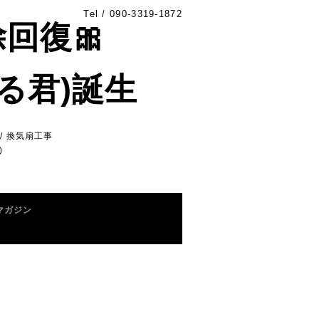
Tel /
090-3319-1872
除回復🎀
る君)誕生
/ 換気扇工事
)
マガジン