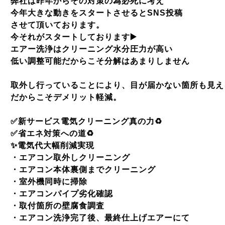
弊社は昨年からその対策の為必死に考え
今年大きな動きをスタートさせると
SNS
投稿
させて頂いております。
今それがスタートしております
▶️
エアー洗浄はクリーニング水分圧力が高い
低い調整可能だからこそ分解はあまりしません
取外し行っていることにより、目が届かない箇所も見え
だからこそデメリット軽減。
✅
新サービス電気クリーニング真の力
♻️
✅
省エネ対策への道
♻️
✨
電気代大幅削減実現
・エアコン取外しクリーニング
・エアコン本体裏側までクリーニング
・室外機同時に掃除
・エアコンパイプ劣化確認
・取付箇所の壁腐食調査
・エアコン洗浄完了後、最終仕上げエアーにて