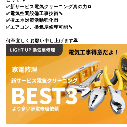
✅
新サービス電気クリーニング真の力
♻️
✅
電気空調設備工事技術
🔧
✅
省エネ対策活動強化
🧐
✅
エアコン、換気扇修理可能
🔧
何卒宜しくお願い申し上げます
🙇