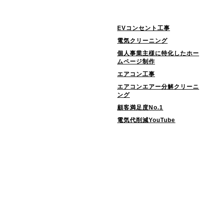
EVコンセント工事
電気クリーニング
個人事業主様に特化したホー
ムページ制作
エアコン工事
エアコンエアー分解クリーニ
ング
顧客満足度No.1
電気代削減YouTube