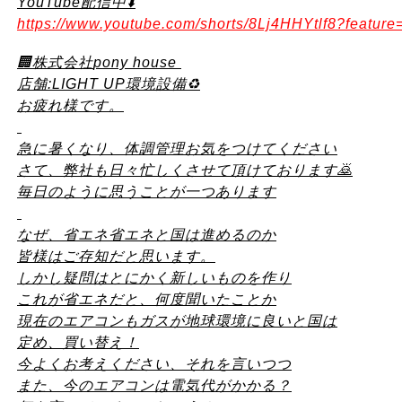
YouTube配信中⬇️
https://www.youtube.com/shorts/8Lj4HHYtlf8?feature
🏢
株式会社
pony house
店舗
:LIGHT UP
環境設備
♻️
お疲れ様です。
急に暑くなり、体調管理お気をつけてください
さて、弊社も日々忙しくさせて頂けております
🙇
毎日のように思うことが一つあります
なぜ、省エネ省エネと国は進めるのか
皆様はご存知だと思います。
しかし疑問はとにかく新しいものを作り
これが省エネだと、何度聞いたことか
現在のエアコンもガスが地球環境に良いと国は
定め、買い替え！
今よくお考えください、それを言いつつ
また、今のエアコンは電気代がかかる？