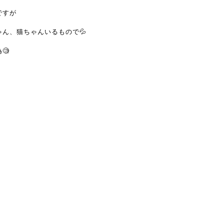
ですが
ゃん、猫ちゃんいるもので
💦
為
🧐