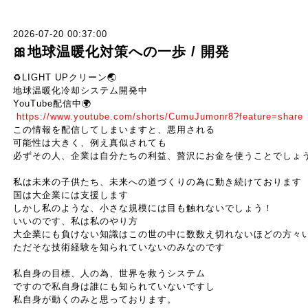
2026-07-20 00:37:00
🎀地球温暖化対策への一歩 / 開発
♻️
LIGHT UP
クリーン
🌏
地球温暖化冷却システム開発中
YouTube配信中🌍
https://www.youtube.com/shorts/CumuJumonr8?feature=share
この情報を配信してしまいますと、悪用される
可能性は大きく、例え真似されても
必ずその人、企業は自分たちの利益、贅沢にお金を使うことでしょ
私は未来の子供たち、未来への道づくりの為に動き続けております
国は大企業には支援します
しかし私のような、小さな規模には目も触れないでしょう！
いいのです、私は私のやり方
大企業にも負けない知識はこの世の中に数数え切れないほどの方々
ただそな技術経験を知られていないのみなのです
私自身の目標、人の為、世界を救うシステム
ですので私自身は誰にも知られていないですし
私自身が動くのみと思っております。