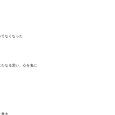
べてなくなった
にたなる思い、心を鬼に
に専念