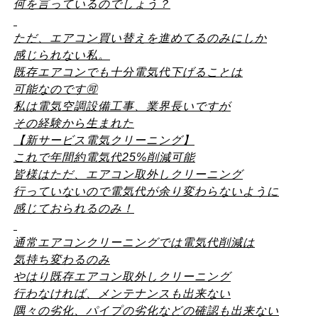
何を言っているのでしょう？
ただ、エアコン買い替えを進めてるのみにしか
感じられない私。
既存エアコンでも十分電気代下げることは
可能なのです
🉑
私は電気空調設備工事、業界長いですが
その経験から生まれた
【新サービス電気クリーニング】
これで年間約電気代
25%
削減可能
皆様はただ、エアコン取外しクリーニング
行っていないので電気代が余り変わらないように
感じておられるのみ！
通常エアコンクリーニングでは電気代削減は
気持ち変わるのみ
やはり既存エアコン取外しクリーニング
行わなければ、メンテナンスも出来ない
隅々の劣化、パイプの劣化などの確認も出来ない