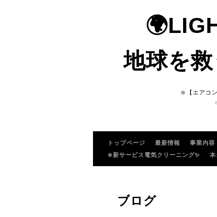
🌍LI
地球を救
❇️【エアコ
トップページ
最新情報
事業内容
❇️新サービス電気クリーニング✨
本
ブログ