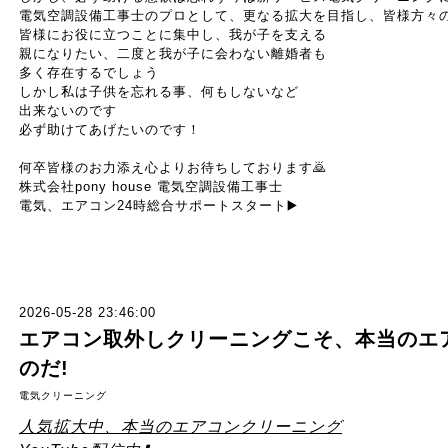
電気空調設備工事士のプロとして、更なる拡大を目指し、皆様方々
皆様にお役に立つことに集中し、我が子を支える
親になりたい、二度と我が子に会わない離婚者も
多く存在するでしょう
しかし私は子供を忘れる事、何もしないなど
出来ないのです
必ず助けてあげたいのです！
何卒皆様のお力添え心よりお待ちしております
🙇
株式会社
pony house
電気空調設備工事士
電気、エアコン
24
時総合サポートスタート
▶️
2026-05-28 23:46:00
エアコン取外しクリーニングこそ、本当のエ
のだ!
電気クリーニング
人気拡大中、本当のエアコンクリーニング