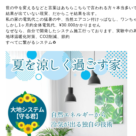
世の中を変えるなどと言葉はあちらこちらで言われる方々本当多い
結果が出ていない現実、だからこそ結果を出す。
私の家の電気代この猛暑の中、当然エアコン付けっぱなし、ワンち
しかし
1
ヶ月約全体電気代、
¥30.000
かかりません
なぜなら、自分で開発したシステム施工行っております、実験中の
地球温暖化対策、
CO2
削減、節約
すべてに繋がるシステム
♻️