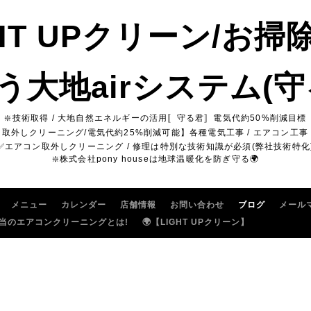
GHT UPクリーン/お掃
う大地airシステム(守
❇️技術取得 / 大地自然エネルギーの活用〚守る君〛電気代約50%削減目標
ン取外しクリーニング/電気代約25%削減可能】各種電気工事 / エアコン工事 
✅エアコン取外しクリーニング / 修理は特別な技術知識が必須(弊社技術特化
❇️株式会社pony houseは地球温暖化を防ぎ守る🌍
メニュー
カレンダー
店舗情報
お問い合わせ
ブログ
メール
当のエアコンクリーニングとは!
🌍【LIGHT UPクリーン】