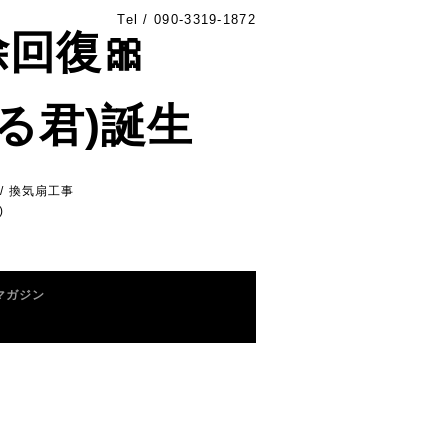
Tel /
090-3319-1872
除回復🎀
る君)誕生
/ 換気扇工事
)
マガジン