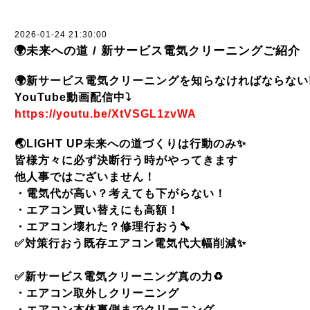
2026-01-24 21:30:00
🌍未来への道 / 新サービス電気クリーニングご紹介
🌍新サービス電気クリーニングを知らなければならない
YouTube動画配信中⤵️
https://youtu.be/XtVSGL1zvWA
🌏
LIGHT UP
未来への道づくりは行動のみ
✨
皆様方々に必ず決断行う時がやってきます
他人事ではございません！
・電気代が高い？考えても下がらない！
・エアコン買い替えにも高額！
・エアコン壊れた？修理行おう
🔧
✅
対策行おう既存エアコン電気代大幅削減
✨
✅
新サービス電気クリーニング真の力
♻️
・エアコン取外しクリーニング
・エアコン本体裏側までクリーニング