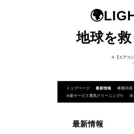
🌍LI
地球を救
❇️【エアコ
トップページ
最新情報
事業内容
❇️新サービス電気クリーニング✨
本
最新情報