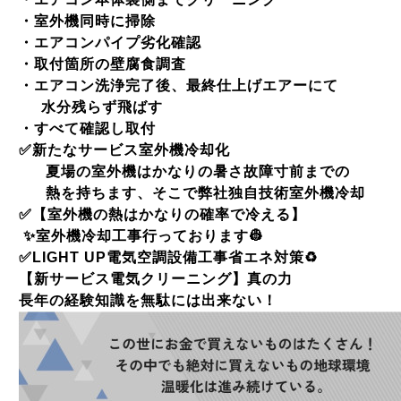
・室外機同時に掃除
・エアコンパイプ劣化確認
・取付箇所の壁腐食調査
・エアコン洗浄完了後、最終仕上げエアーにて
水分残らず飛ばす
・すべて確認し取付
✅
新たなサービス室外機冷却化
夏場の室外機はかなりの暑さ故障寸前までの
熱を持ちます、そこで弊社独自技術室外機冷却
✅
【室外機の熱はかなりの確率で冷える】
✨
室外機冷却工事行っております
👷
✅
LIGHT UP
電気空調設備工事省エネ対策
♻️
【新サービス電気クリーニング】真の力
長年の経験知識を無駄には出来ない！