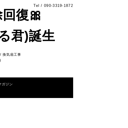
Tel /
090-3319-1872
除回復🎀
る君)誕生
/ 換気扇工事
)
マガジン