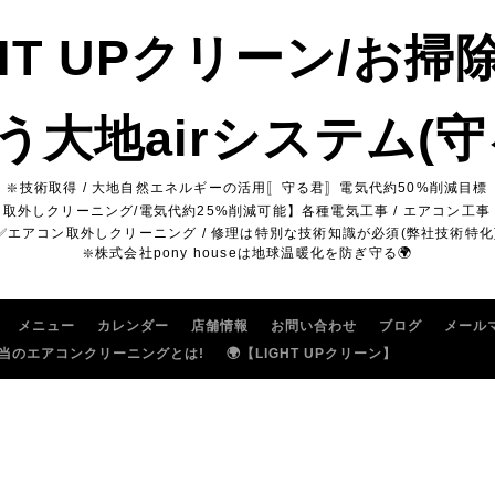
GHT UPクリーン/お掃
う大地airシステム(守
❇️技術取得 / 大地自然エネルギーの活用〚守る君〛電気代約50%削減目標
ン取外しクリーニング/電気代約25%削減可能】各種電気工事 / エアコン工事 
✅エアコン取外しクリーニング / 修理は特別な技術知識が必須(弊社技術特化
❇️株式会社pony houseは地球温暖化を防ぎ守る🌍
メニュー
カレンダー
店舗情報
お問い合わせ
ブログ
メール
当のエアコンクリーニングとは!
🌍【LIGHT UPクリーン】