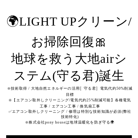
🌍LIGHT UPクリーン/
お掃除回復🎀
地球を救う大地airシ
ステム(守る君)誕生
❇️技術取得 / 大地自然エネルギーの活用〚守る君〛電気代約50%削減
目標
❇️【エアコン取外しクリーニング/電気代約25%削減可能】各種電気
工事 / エアコン工事 / 換気扇工事
✅エアコン取外しクリーニング / 修理は特別な技術知識が必須(弊社
技術特化)
❇️株式会社pony houseは地球温暖化を防ぎ守る🌍