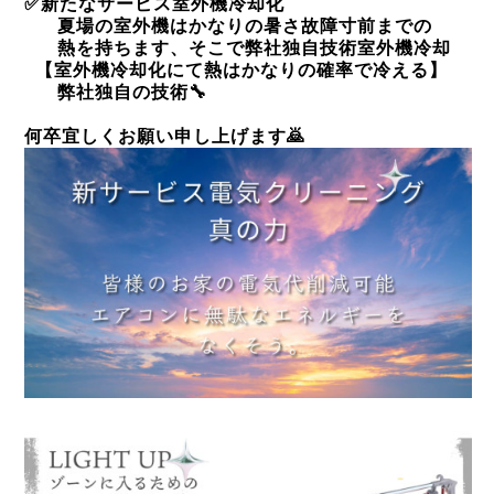
✅
新たなサービス室外機冷却化
夏場の室外機はかなりの暑さ故障寸前までの
熱を持ちます、そこで弊社独自技術室外機冷却
【室外機冷却化にて熱はかなりの確率で冷える】
弊社独自の技術
🔧
何卒宜しくお願い申し上げます
🙇