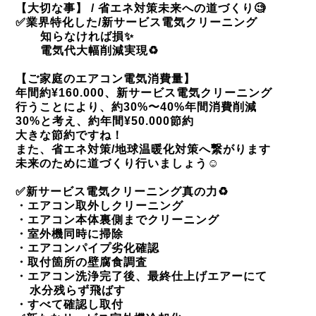
【大切な事】
/
省エネ対策未来への道づくり
🧐
✅
業界特化した
/
新サービス電気クリーニング
知らなければ損
✨
電気代大幅削減実現
♻️
【ご家庭のエアコン電気消費量】
年間約
¥160.000
、新サービス電気クリーニング
行うことにより、約
30%
〜
40%
年間消費削減
30%
と考え、約年間
¥50.000
節約
大きな節約ですね！
また、省エネ対策
/
地球温暖化対策へ繋がります
未来のために道づくり行いましょう
☺️
✅
新サービス電気クリーニング真の力
♻️
・エアコン取外しクリーニング
・エアコン本体裏側までクリーニング
・室外機同時に掃除
・エアコンパイプ劣化確認
・取付箇所の壁腐食調査
・エアコン洗浄完了後、最終仕上げエアーにて
水分残らず飛ばす
・すべて確認し取付