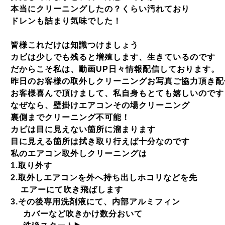
本当にクリーニングしたの？くらい汚れており
ドレンも詰まり気味でした！
皆様これだけは知識つけましょう
カビは少しでも残ると増殖します、生きているのです
だからこそ私は、動画
UP
日々情報配信しております。
昨日のお客様の取外しクリーニングお写真ご協力頂き配
お客様喜んで頂けまして、私自身もとても嬉しいのです
なぜなら、壁掛けエアコンその場クリーニング
裏側までクリーニング不可能！
カビは目に見えない箇所に溜まります
目に見える箇所は拭き取り行えば十分なのです
私のエアコン取外しクリーニングは
1.
取り外す
2.
取外しエアコンを外へ持ち出しホコリなどを先
エアーにて吹き飛ばします
3.
その後専用洗剤液にて、内部アルミフィン
カバーなど吹きかけ数分おいて