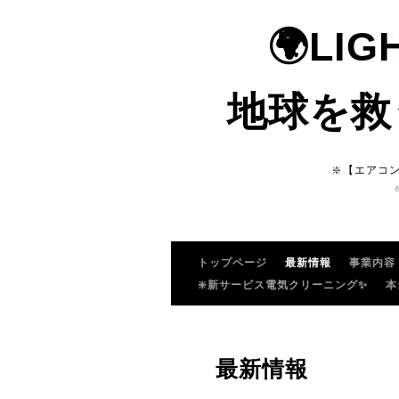
🌍LI
地球を救
❇️【エアコ
トップページ
最新情報
事業内容
❇️新サービス電気クリーニング✨
本
最新情報