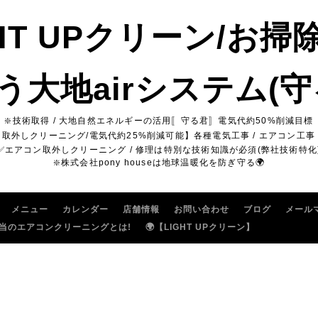
GHT UPクリーン/お掃
う大地airシステム(守
❇️技術取得 / 大地自然エネルギーの活用〚守る君〛電気代約50%削減目標
ン取外しクリーニング/電気代約25%削減可能】各種電気工事 / エアコン工事 
✅エアコン取外しクリーニング / 修理は特別な技術知識が必須(弊社技術特化
❇️株式会社pony houseは地球温暖化を防ぎ守る🌍
メニュー
カレンダー
店舗情報
お問い合わせ
ブログ
メール
当のエアコンクリーニングとは!
🌍【LIGHT UPクリーン】