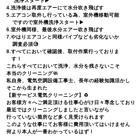
洗浄スタート
▶️
4.
洗浄後は再度エアーにて水分吹き飛ばす
5.
エアコン取外し行っている為、室外機移動可能
ですので室外機洗浄スタート
▶️
6.
室外機同様、最後水分エアー吹き飛ばす
7.
やはりエアコンと同様パイプなども劣化ないか
調査必須
🧐
8.
すべてにおいて確認後、取付作業行っておりま
す！
これらすべてにおいて洗浄、水分を残さないこそ
本当のクリーニング
🧼
私自身、電気空調設備工事士、長年の経験知識活かし
そこから生まれた
【新サービス電気クリーニング】
♻️
お客様方々へご満足頂ける仕事心がけ日々専念しており
最近ではクリーニングしましたと言いながら
行っていない箇所など多く見受けられます
このような仕事にてお客様に費用頂いてはいけません
何より本人が一番わかっているはず！