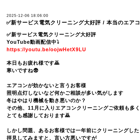
2025-12-06 18:06:00
✅新サービス電気クリーニング大好評 / 本当のエア
✅新サービス電気クリーニング大好評
YouTube動画配信中⤵️
https://youtu.be/oojwHetX9LU
本日もお疲れ様です
🙇
寒いですね
😨
エアコンが効かないと言うお客様
照明点灯しないなど何かご相談が多い気がします
冬はやはり機械を動き悪いのか？
その他、
11
月に入りエアコンクリーニングご依頼も多
とても感謝しております
🙇
しかし問題、あるお客様では一年前にクリーニングした
拝見してみますと、言い方悪いですが