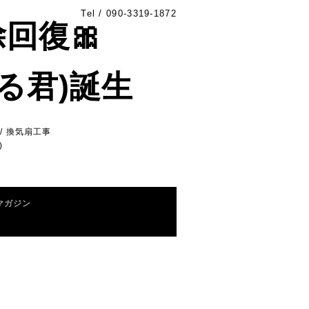
Tel /
090-3319-1872
除回復🎀
る君)誕生
/ 換気扇工事
)
マガジン