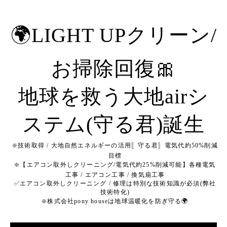
🌍LIGHT UPクリーン/
お掃除回復🎀
地球を救う大地airシ
ステム(守る君)誕生
❇️技術取得 / 大地自然エネルギーの活用〚守る君〛電気代約50%削減
目標
❇️【エアコン取外しクリーニング/電気代約25%削減可能】各種電気
工事 / エアコン工事 / 換気扇工事
✅エアコン取外しクリーニング / 修理は特別な技術知識が必須(弊社
技術特化)
❇️株式会社pony houseは地球温暖化を防ぎ守る🌍