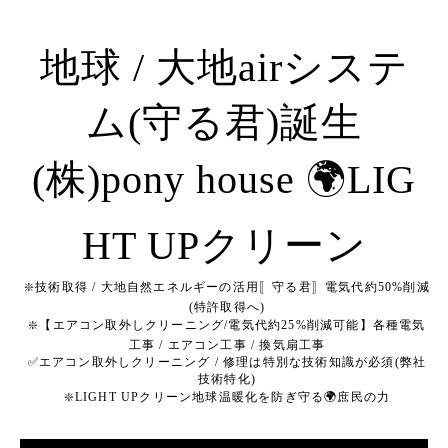
地球 / 大地airシステ
ム(守る君)誕生
(株)pony house 🌍LIG
HT UPクリーン
❇️技術取得 / 大地自然エネルギーの活用〚守る君〛電気代約50%削減
(特許取得へ)
❇️【エアコン取外しクリーニング/電気代約25%削減可能】各種電気
工事 / エアコン工事 / 換気扇工事
✅エアコン取外しクリーニング / 修理は特別な技術知識が必須(弊社
技術特化)
❇️LIGHT UPクリーン地球温暖化を防ぎ守る🌍庶民の力